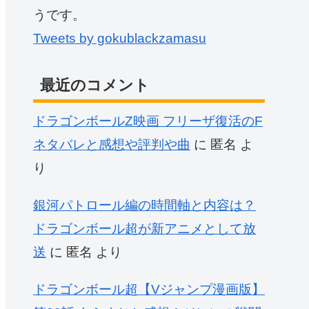
うです。
Tweets by gokublackzamasu
最近のコメント
ドラゴンボールZ映画 フリーザ復活のF
ネタバレと感想や評判や曲
に
匿名
よ
り
銀河パトロール編の時間軸と内容は？
ドラゴンボール超が新アニメとして放
送
に
匿名
より
ドラゴンボール超【Vジャンプ漫画版】