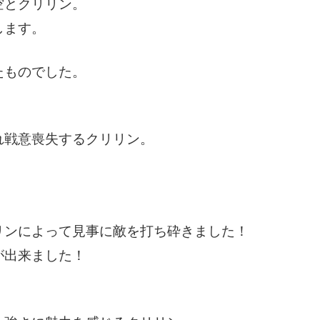
空とクリリン。
します。
たものでした。
。
れ戦意喪失するクリリン。
リンによって見事に敵を打ち砕きました！
が出来ました！
。