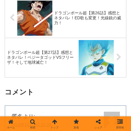
ドラゴンボール超【第26話】感想と
ネタバレ！ED歌も変更！光線銃の威
力！
ドラゴンボール超【第27話】感想と
ネタバレ！ベジータゴッドVSフリー
ザ！そして地球滅亡！
コメント
匿名
より:
2016年12月7日 21:24
ホーム
検索
トップ
新着
シェア
新情報