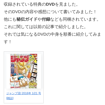
収録されている特典の
DVD
を見ました。
そのDVDの内容や感想について書いてみました！
他にも
秘伝ガイド
や
付録
なども同梱されています。
これに関しては以前の記事で紹介しました。
それでは気になるDVDの中身を順番に紹介してみま
す！
ジャンプ流! 2016年 1/21 号
[雑誌]