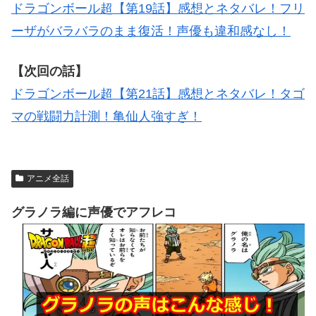
ドラゴンボール超【第19話】感想とネタバレ！フリ
ーザがバラバラのまま復活！声優も違和感なし！
【次回の話】
ドラゴンボール超【第21話】感想とネタバレ！タゴ
マの戦闘力計測！亀仙人強すぎ！
アニメ全話
グラノラ編に声優でアフレコ