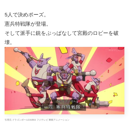
5人で決めポーズ。
憲兵特戦隊が登場。
そして派手に銃をぶっぱなして宮殿のロビーを破
壊。
引用元 ドラゴンボールDAIMA フジテレビ 東映アニメーション