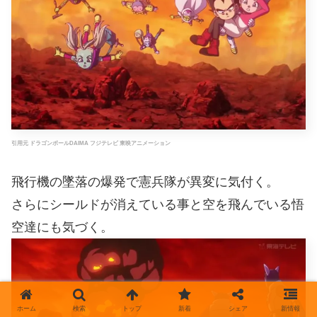
引用元 ドラゴンボールDAIMA フジテレビ 東映アニメーション
飛行機の墜落の爆発で憲兵隊が異変に気付く。
さらにシールドが消えている事と空を飛んでいる悟
空達にも気づく。
ホーム
検索
トップ
新着
シェア
新情報