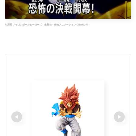
引用元 ドラゴンボールヒーローズ 集英社・東映アニメーション ©BANDAI