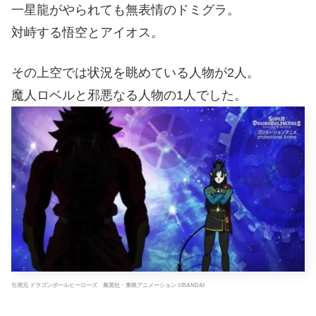
一星龍がやられても無表情のドミグラ。
対峙する悟空とアイオス。
その上空では状況を眺めている人物が2人。
魔人ロベルと邪悪なる人物の1人でした。
引用元 ドラゴンボールヒーローズ 集英社・東映アニメーション ©BANDAI