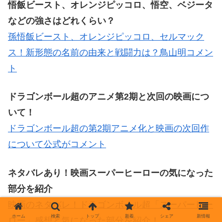
悟飯ビースト、オレンジピッコロ、悟空、ベジータ
などの強さはどれくらい？
孫悟飯ビースト、オレンジピッコロ、セルマック
ス！新形態の名前の由来と戦闘力は？鳥山明コメン
ト
ドラゴンボール超のアニメ第2期と次回の映画につ
いて！
ドラゴンボール超の第2期アニメ化と映画の次回作
について公式がコメント
ネタバレあり！映画スーパーヒーローの気になった
部分を紹介
映画のネタバレ！ドラゴンボール超「スーパーヒー
ホーム
検索
トップ
新着
シェア
新情報
ロー」感想と気になった部分を紹介！