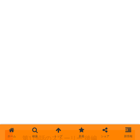
ホーム
検索
トップ
新着
シェア
新情報
第119話のストーリー 後編